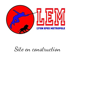
Site en construction
Consulter la page Lyon
Epee Metropole sur le
site du Cercle
Bellecombe Lyon