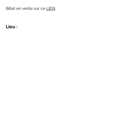
Billet en vente sur ce 
LIEN
Lieu :
Rotonde de l'INSA
< Précédent
Suivant >
Site pour le CBL - Cercle Bellecombe Lyon
38 rue de la Viabert - 69006 Lyon
créé par Isabelle YVON -
novyel@orange.fr
-
mentions légales