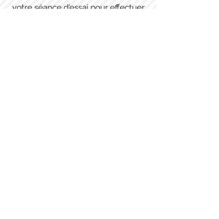
votre séance d’essai pour effectuer
votre règlement
sinon l’inscription
sera invalidée.
Paiement
: par chèque ou en
ligne, éventuellement en 2 ou 3
fois, ou la totalité en espèces.
Vous recevrez votre facture sur
votre compte ouvert sur le site
COMITI (page suivante)
Disponibilités et Inscriptions